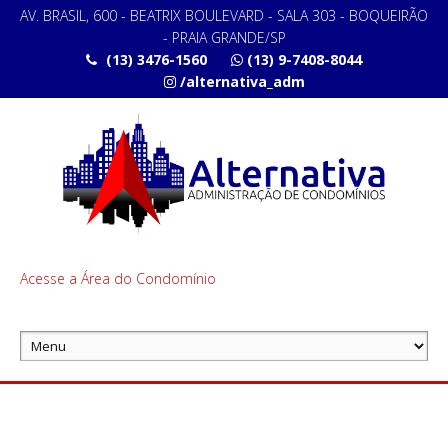
AV. BRASIL, 600 - BEATRIX BOULEVARD - SALA 303 - BOQUEIRÃO
- PRAIA GRANDE/SP
(13) 3476-1560
(13) 9-7408-8044
/alternativa_adm
Acesse a Área do Condomínio